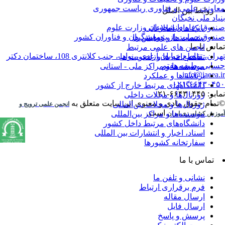
اونت علمی و فناوری ریاست جمهوری
روابط بین الملل
یاد ملی نخبگان
دوق رفاه دانشجویان وزارت علوم
بانک های اطلاعاتی
دوق حمایت از پژوهشگران و فناوران کشور
نشست ها و همایش ها
اس با ما
انجمن های علمی مرتبط
تهران، تقاطع خیابان آزادی - نواب، جنب کلانتری 108، ساختمان دکتر
تفاهم نامه ها و عضویت ها
ابی، طبقه هفتم
موسسه‌ها و مراکز ملی - استانی
info@iaeea.
برنامه ها و عملکرد
۰۲۱-۶۶۴۳۰۴
دانشگاههای مرتبط خارج از کشور
: ۶۶۴۳۰۴۴۵-۰۲۱
ژورنال‌ها و مجلات داخلی
تمام حقوق مادی و معنوی این سایت متعلق به
ژورنال‌ها و مجلات بین‌المللی
انجمن علمی ترویج و
است.
موسسه‌ها و مراکز بین‌المللی
وزش کشاورزی ایران
دانشگاه‌های مرتبط داخل کشور
اسناد، اخبار و انتشارات بین المللی
سفارتخانه کشورها
تماس با ما
نشانی و تلفن ما
فرم برقراری ارتباط
ارسال مقاله
ارسال فایل
پرسش و پاسخ