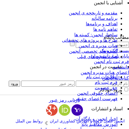
آشنایی با انجمن
مقدمه و تاریخچه ی انجمن
برنامه سالیانه
اهداف و برنامه‌ها
تفاهم نامه ها
ساختار انجمن: کمیته ها
الب پایگاه
طرح ها و پروژه های تحقیقاتی
هیات مدیره ی انجمن
ت الکترونیک
کمیته های تخصصی انجمن
یان نامه دانشجویان
هیات مدیره های قبلی
م ثبت نام انجمن
عضویت در انجمن
نشنامه
ضای هیات مدیره انجمن
اطلاعات ثبت نام
ابخانه انجمن
فرم ثبت نام
حق عضویت
ورود خودکار
اعضای حقوقی انجمن
فهرست اعضای حقیقی
بازیابی رمز عبور
اسناد و انتشارات
اخبار انجمن و پایگاه آن
انجمن علمی ترویج و آموزش کشاورزی ایران
روابط بین الملل
آموزش مفاهیم پایه