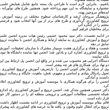
اشیم،
بنابراین لازم است با طراحی یک بسته جامع شامل همایش علمی،
شنواره و نمایشگاه به این مهم پرداخته شود. همچنین طرح های نوآورانه و
یده‌های مروجین پهنه،
ژوهشگر مروجان ارشد و کارشناسان سطوح مختلف در زمینه آموزش و
رویج کشاورزی گردآوری و طرح های برتر از بین آنها انتخاب شود و فرصتی
غتنم را در کنگره آتی
رای مخاطبان فراهم کنیم.
ر ادامه نشست، دکتر سید محمود حسینی رئیس هیات مدیره انجمن علمی
رویج و آموزش کشاورزی به سابقه ارتباط و همکاری انجمن با معاونت ترویج
ابق در دهه
صت و هفتاد و برگزاری هشت سمینار مشترک با سازمان تحقیقات، آموزش
 ترویج کشاورزی اشاره کرد و یادآور شد؛ انجمن تنها نماینده دانشگاه ها نبوده
لکه نماینده
ستگاه اجرایی هم محسوب می شده و در واقع این انجمن پل ارتباط بین این
و نهاد برای
همکاری های هر چه بیشتر است.
ی از جمله نیاز های کنونی انجمن را
بازتعریف آموزش و ترویج کشاورزی و
حول رادیکال بنیادی و اساسی و مفهوم، نقش، ماهیت، جایگاه و رسالت ترویج
انست و آمادگی
نجمن را برای هرگونه همکاری با موسسه آموزش و ترویج کشاورزی اعلام
رد.
کتر حسینی همچنین متذکر شد، انجمن ترویج و آموزش کشاورزی راه اندازی
بکه تخصصی مطالعات آموزشی و ترویجی منطقه ای را در دستور کار خود
رار داده است.
ائم مقام موسسه آموزش و ترویج کشاورزی در ادامه نشست اظهار داشت:
رویج برای انتقال علوم وفنون و
یافته ها به عرصه های کشاورزی باید پیشران