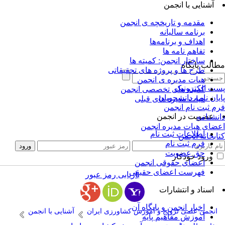
آشنایی با انجمن
مقدمه و تاریخچه ی انجمن
برنامه سالیانه
اهداف و برنامه‌ها
تفاهم نامه ها
ساختار انجمن: کمیته ها
الب پایگاه
طرح ها و پروژه های تحقیقاتی
هیات مدیره ی انجمن
ت الکترونیک
کمیته های تخصصی انجمن
یان نامه دانشجویان
هیات مدیره های قبلی
م ثبت نام انجمن
عضویت در انجمن
نشنامه
ضای هیات مدیره انجمن
اطلاعات ثبت نام
ابخانه انجمن
فرم ثبت نام
حق عضویت
ورود خودکار
اعضای حقوقی انجمن
فهرست اعضای حقیقی
بازیابی رمز عبور
اسناد و انتشارات
اخبار انجمن و پایگاه آن
انجمن علمی ترویج و آموزش کشاورزی ایران
آشنایی با انجمن
آموزش مفاهیم پایه