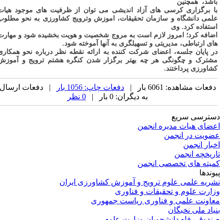
اشد،
همچنین
ا برگزاری کرسی های آزاد اندیشی می توان از ظرفیت های موجود هیات
لمی دانشگاه و سازمان تحقیقات، اموزش وترویج کشاورزی به نحو مطلوب
ستفاده کرد. وی
ضافه کرد؛ امروز لازم است به مروج شخصیت و هویت بخشیده شود و مهارت
ای ارتباطی، مدیریتی و تسهیلگری به آنها آموخته شود.
ر پایان جلسه، اعضای شرکت کننده به ارائه نقطه نظر درباره نحو همکاری
شترک و چگونگی هر چه بهتر برگزار شدن کنگره هشتم ترویج و آموزش
شاورزی پرداختند.
فعات مشاهده: 6061 بار |
دفعات چاپ: 1056 بار
| دفعات ارسال
به دیگران: 0 بار |
0 نظر
ترسی سریع
ضای هیات مدیره انجمن
ویت در انجمن
بار انجمن
ریخچه انجمن
یته های تخصصی انجمن
وندها
ریه علمی علوم ترویج و آموزش کشاورزی ایران
ارت علوم و تحقیقات و فناوری
اونت علمی و فناوری ریاست جمهوری
یاد ملی نخبگان
دوق رفاه دانشجویان وزارت علوم