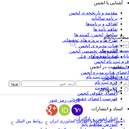
آشنایی با انجمن
مقدمه و تاریخچه ی انجمن
برنامه سالیانه
اهداف و برنامه‌ها
تفاهم نامه ها
ساختار انجمن: کمیته ها
الب پایگاه
طرح ها و پروژه های تحقیقاتی
هیات مدیره ی انجمن
ت الکترونیک
کمیته های تخصصی انجمن
یان نامه دانشجویان
هیات مدیره های قبلی
م ثبت نام انجمن
عضویت در انجمن
نشنامه
ضای هیات مدیره انجمن
اطلاعات ثبت نام
ابخانه انجمن
فرم ثبت نام
حق عضویت
ورود خودکار
اعضای حقوقی انجمن
فهرست اعضای حقیقی
بازیابی رمز عبور
اسناد و انتشارات
اخبار انجمن و پایگاه آن
انجمن علمی ترویج و آموزش کشاورزی ایران
روابط بین الملل
آموزش مفاهیم پایه