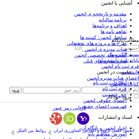
آشنایی با انجمن
مقدمه و تاریخچه ی انجمن
برنامه سالیانه
اهداف و برنامه‌ها
تفاهم نامه ها
ساختار انجمن: کمیته ها
الب پایگاه
طرح ها و پروژه های تحقیقاتی
هیات مدیره ی انجمن
ت الکترونیک
کمیته های تخصصی انجمن
یان نامه دانشجویان
هیات مدیره های قبلی
م ثبت نام انجمن
عضویت در انجمن
نشنامه
ضای هیات مدیره انجمن
اطلاعات ثبت نام
ابخانه انجمن
فرم ثبت نام
حق عضویت
ورود خودکار
اعضای حقوقی انجمن
فهرست اعضای حقیقی
بازیابی رمز عبور
اسناد و انتشارات
اخبار انجمن و پایگاه آن
انجمن علمی ترویج و آموزش کشاورزی ایران
روابط بین الملل
آموزش مفاهیم پایه