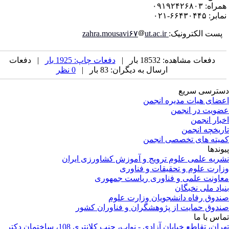
راه: ۰۹۱۹۲۴۲۶۸۰۳
بر: ۶۶۴۳۰۴۴۵-۰۲۱
ست الکترونیک:
zahra.mousavi۶۷
ut.ac.ir
دفعات مشاهده: 18532 بار |
دفعات چاپ: 1925 بار
| دفعات
ارسال به دیگران: 83 بار |
0 نظر
ترسی سریع
ضای هیات مدیره انجمن
ویت در انجمن
بار انجمن
ریخچه انجمن
یته های تخصصی انجمن
وندها
ریه علمی علوم ترویج و آموزش کشاورزی ایران
ارت علوم و تحقیقات و فناوری
اونت علمی و فناوری ریاست جمهوری
یاد ملی نخبگان
دوق رفاه دانشجویان وزارت علوم
دوق حمایت از پژوهشگران و فناوران کشور
اس با ما
تهران، تقاطع خیابان آزادی - نواب، جنب کلانتری 108، ساختمان دکتر