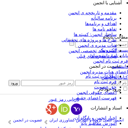
آشنایی با انجمن
مقدمه و تاریخچه ی انجمن
برنامه سالیانه
اهداف و برنامه‌ها
تفاهم نامه ها
ساختار انجمن: کمیته ها
الب پایگاه
طرح ها و پروژه های تحقیقاتی
هیات مدیره ی انجمن
ت الکترونیک
کمیته های تخصصی انجمن
یان نامه دانشجویان
هیات مدیره های قبلی
م ثبت نام انجمن
عضویت در انجمن
نشنامه
ضای هیات مدیره انجمن
اطلاعات ثبت نام
ابخانه انجمن
فرم ثبت نام
حق عضویت
ورود خودکار
اعضای حقوقی انجمن
فهرست اعضای حقیقی
بازیابی رمز عبور
اسناد و انتشارات
اخبار انجمن و پایگاه آن
انجمن علمی ترویج و آموزش کشاورزی ایران
عضویت در انجمن
آموزش مفاهیم پایه