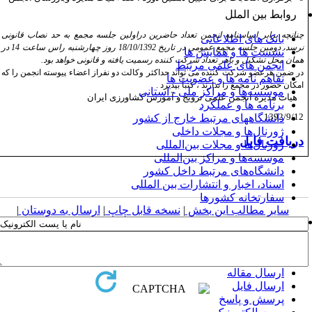
روابط بین الملل
چنانچه برابر اساسنامه انجمن تعداد حاضرین دراولین جلسه مجمع به حد نصاب قانونی
بانک های اطلاعاتی
نرسد، دومین جلسه مجمع عمومی در تاریخ 18/10/1392 روز چهارشنبه راس ساعت 14 در
نشست ها و همایش ها
همان محل تشکیل و باهر تعداد شرکت کننده رسمیت یافته و قانونی خواهد بود.
انجمن های علمی مرتبط
در ضمن هرعضو شرکت کننده می تواند حداکثر وکالت دو نفراز اعضاء پیوسته انجمن را که
تفاهم نامه ها و عضویت ها
امکان حضور در مجمع را ندارند ، کتباً بپذیرد .
موسسه‌ها و مراکز ملی - استانی
هیات مدیره انجمن علمی ترویج و آموزش کشاورزی ایران
برنامه ها و عملکرد
1392/9/12
دانشگاههای مرتبط خارج از کشور
ژورنال‌ها و مجلات داخلی
دریافت فایل
ژورنال‌ها و مجلات بین‌المللی
موسسه‌ها و مراکز بین‌المللی
دانشگاه‌های مرتبط داخل کشور
اسناد، اخبار و انتشارات بین المللی
سفارتخانه کشورها
سایر مطالب این بخش
|
نسخه قابل چاپ
|
ارسال به دوستان
|
تماس با ما
نشانی و تلفن ما
فرم برقراری ارتباط
ارسال مقاله
ارسال فایل
پرسش و پاسخ