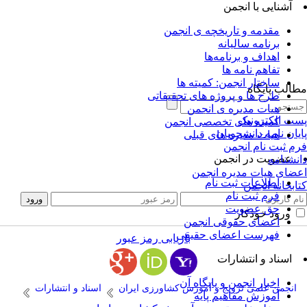
آشنایی با انجمن
مقدمه و تاریخچه ی انجمن
برنامه سالیانه
اهداف و برنامه‌ها
تفاهم نامه ها
ساختار انجمن: کمیته ها
الب پایگاه
طرح ها و پروژه های تحقیقاتی
هیات مدیره ی انجمن
ت الکترونیک
کمیته های تخصصی انجمن
یان نامه دانشجویان
هیات مدیره های قبلی
م ثبت نام انجمن
عضویت در انجمن
نشنامه
ضای هیات مدیره انجمن
اطلاعات ثبت نام
ابخانه انجمن
فرم ثبت نام
حق عضویت
ورود خودکار
اعضای حقوقی انجمن
فهرست اعضای حقیقی
بازیابی رمز عبور
اسناد و انتشارات
اخبار انجمن و پایگاه آن
انجمن علمی ترویج و آموزش کشاورزی ایران
اسناد و انتشارات
آموزش مفاهیم پایه