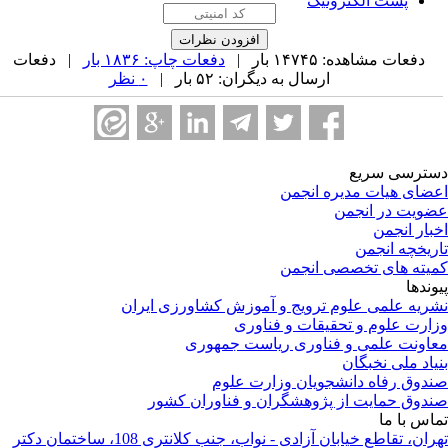
پست الکترونیک
دفعات مشاهده: ۱۴۷۴۵ بار |
دفعات چاپ: ۱۸۳۶ بار
| دفعات
ارسال به دیگران: ۵۲ بار |
۰ نظر
ترسی سریع
ضای هیات مدیره انجمن
ویت در انجمن
بار انجمن
ریخچه انجمن
یته های تخصصی انجمن
وندها
ریه علمی علوم ترویج و آموزش کشاورزی ایران
ارت علوم و تحقیقات و فناوری
اونت علمی و فناوری ریاست جمهوری
یاد ملی نخبگان
دوق رفاه دانشجویان وزارت علوم
دوق حمایت از پژوهشگران و فناوران کشور
اس با ما
تهران، تقاطع خیابان آزادی - نواب، جنب کلانتری 108، ساختمان دکتر