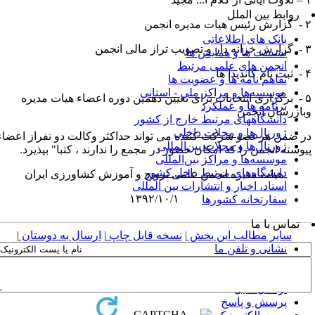
روابط بین الملل
ت مدیره انجمن
بانک های اطلاعاتی
ویب تراز مالی انجمن
نشست ها و همایش ها
انجمن های علمی مرتبط
اندیدا ها
تفاهم نامه ها و عضویت ها
موسسه‌ها و مراکز ملی - استانی
۵ - برگزاری انتخابات برای تعیین دهمین دوره اعضاء هیات مدیره
برنامه ها و عملکرد
بازرسان انجمن
دانشگاههای مرتبط خارج از کشور
ژورنال‌ها و مجلات داخلی
ر ضمن هرعضو شرکت کننده می تواند حداکثر وکالت دو نفراز اعضاء
ژورنال‌ها و مجلات بین‌المللی
یوسته انجمن را که امکان حضور در مجمع را ندارند ، کتبا" بپذیرد.
موسسه‌ها و مراکز بین‌المللی
دانشگاه‌های مرتبط داخل کشور
هیات مدیره انجمن علمی ترویج و آموزش کشاورزی ایران
اسناد، اخبار و انتشارات بین المللی
۱۳۹۲/۱۰/۱
سفارتخانه کشورها
تماس با ما
سایر مطالب این بخش
|
نسخه قابل چاپ
|
ارسال به دوستان
|
نشانی و تلفن ما
فرم برقراری ارتباط
ارسال مقاله
ارسال فایل
پرسش و پاسخ