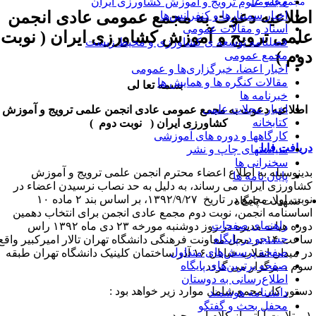
مجله علوم ترویج و آموزش کشاورزی ایران
مجمع عمومی
طلاعیه دعوت به مجمع عمومی عادی انجمن
اخبار سمینارها و کنفرانس‌ها
اسناد و مقالات عمومی
لمی ترویج و آموزش کشاورزی ایران ( نوبت
فصلنامه توسعه ی کشاورزی و محیط زیست
وم )
مجمع عمومی
اخبار اعضا، خبرگزاری‌ها و عمومی
مقالات کنگره ها و همایش ها
بسمه تعا لی
خبرنامه ها
اخبار مجلات علمی
اطلاعیه دعوت به مجمع عمومی عادی انجمن علمی ترویج و آموزش
کتابخانه
کشاورزی ایران ( نوبت دوم )
کارگاهها و دوره های آموزشی
ریافت فایل
سیاستهای چاپ و نشر
سخنرانی ها
دینوسیله به اطلاع اعضاء محترم انجمن علمی ترویج و آموزش
پایان نامه ها
شاورزی ایران می رساند، به دلیل به حد نصاب نرسیدن اعضاء در
نوبت اول مجمع در تاریخ ۱۳۹۲/۹/۲۷، بر اساس بند ۲ ماده ۱۰
تسهیلات پایگاه
ساسنامه انجمن، نوبت دوم مجمع عادی انجمن برای انتخاب دهمین
راهنمای صفحات
دوره هیات مدیره در روز دوشنبه مورخه ۲۳ دی ماه ۱۳۹۲ راس
جستجو در پایگاه
ساعت ۱۴ در محل معاونت فرهنگی دانشگاه تهران تالار امیرکبیر واقع
صفحه پرسش‌های متداول
در میدان انقلاب خیابان ۱۶ آذر ساختمان کلینیک دانشگاه تهران طبقه
صفحه برترین‌های پایگاه
وم ، برگزار می گردد .
اطلاع‌رسانی به دوستان
ستور کار مجمع شامل موارد زیر خواهد بود :
دانشنامه هوشمند
محفل بحث و گفتگو
کلام ا... مجید