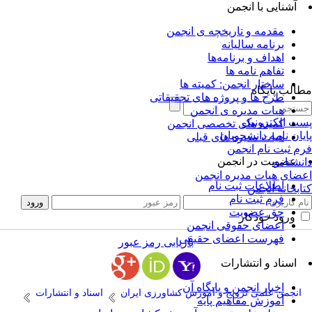
آشنایی با انجمن
مقدمه و تاریخچه ی انجمن
برنامه سالیانه
اهداف و برنامه‌ها
تفاهم نامه ها
ساختار انجمن: کمیته ها
الب پایگاه
طرح ها و پروژه های تحقیقاتی
هیات مدیره ی انجمن
ت الکترونیک
کمیته های تخصصی انجمن
یان نامه دانشجویان
هیات مدیره های قبلی
م ثبت نام انجمن
عضویت در انجمن
نشنامه
ضای هیات مدیره انجمن
اطلاعات ثبت نام
ابخانه انجمن
فرم ثبت نام
حق عضویت
ورود خودکار
اعضای حقوقی انجمن
فهرست اعضای حقیقی
بازیابی رمز عبور
اسناد و انتشارات
اخبار انجمن و پایگاه آن
انجمن علمی ترویج و آموزش کشاورزی ایران
اسناد و انتشارات
آموزش مفاهیم پایه