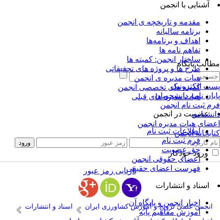
آشنایی با انجمن
مقدمه و تاریخچه ی انجمن
برنامه سالیانه
اهداف و برنامه‌ها
تفاهم نامه ها
ساختار انجمن: کمیته ها
الب پایگاه
طرح ها و پروژه های تحقیقاتی
هیات مدیره ی انجمن
ت الکترونیک
کمیته های تخصصی انجمن
یان نامه دانشجویان
هیات مدیره های قبلی
م ثبت نام انجمن
عضویت در انجمن
نشنامه
ضای هیات مدیره انجمن
اطلاعات ثبت نام
ابخانه انجمن
فرم ثبت نام
حق عضویت
ورود خودکار
اعضای حقوقی انجمن
فهرست اعضای حقیقی
بازیابی رمز عبور
اسناد و انتشارات
اخبار انجمن و پایگاه آن
انجمن علمی ترویج و آموزش کشاورزی ایران
اسناد و انتشارات
آموزش مفاهیم پایه