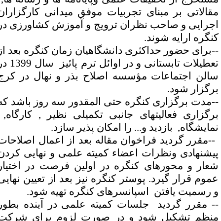
قالاتی بر مبنای تجربیات موفق میدانی کارگزاران
جرایی و صاحب نظران ترویج و آموزش کشاورزی در
نگره ارایه شوند
.
-
برای حضور حداکثری دانشگاهیان زمان کنگره بعد از
تعطیلات تابستانی و در اوائل ترم پائیز سال 1399 در
الن اجتماعات مؤسسه اصلاح بذر و نهال در کرج
رگزار شود
.
-
مدت برگزاری کنگره حتی المقدور سه روز باشد که
رگزاری فعالیتهای جانبی تکمیلی نظیر , کارگاه,
مایشگاه, بازدید و... را امکان پذیر سازد
.
-
مقرر گردید فراخوان مقاله بعد از اعمال اصلاحات
یشنهادی ونظرات اعضاء کمیته علمی و نهایی کردن
عار و محورهای کنگره در اولین فرصت در اختیار
موم قرار گیرد. پوستر کنگره نیز بعد از تعیین نهایی
 رسمیت یافتن اسپانسرهای کنگره تهیه شود
.
- مقرر گردید جلسات کمیته علمی در آینده بطور
نظم تشکیل شود و در صورت لزوم برای شرکت