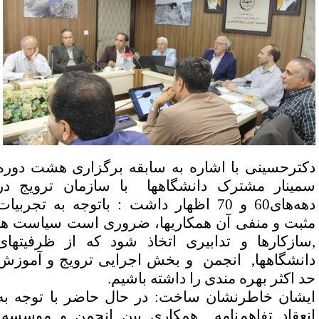
کترحسینی با اشاره به سابقه برگزاری هشت دوره
مینار مشترک دانشگاهها با سازمان ترویج در
دهه‌های60 و 70 اظهار داشت : باتوجه به تجربیات
ثبت و منفی آن همکاریها، ضروری است سیاست ها
سازکارها و تدابیری اتخاذ شود که از ظرفیتهای
انشگاهها, انجمن و بخش اجرایی ترویج و آموزش
د اکثر بهره مندی را داشته باشیم
.
یشان خاطرنشان ساخت: در حال حاضر با توجه به
نعقاد تفاهم‌نامه همکاری بین انجمن و موسسه،