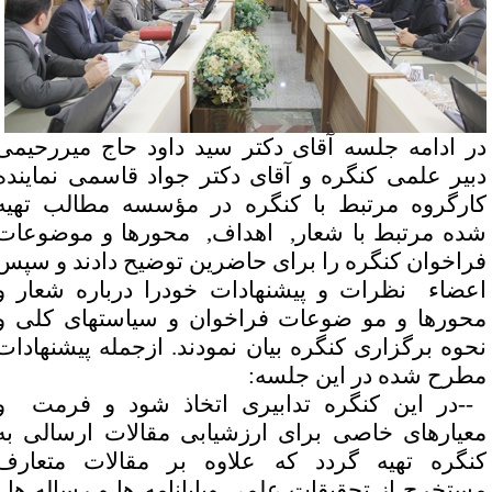
ر ادامه جلسه آقای دکتر سید داود حاج میررحیمی
بیر علمی کنگره و آقای دکتر جواد قاسمی نماینده
ارگروه مرتبط با کنگره در مؤسسه مطالب تهیه
ده مرتبط با شعار, اهداف, محورها و موضوعات
راخوان کنگره را برای حاضرین توضیح دادند و سپس
عضاء نظرات و پیشنهادات خودرا درباره شعار و
حورها و مو ضوعات فراخوان و سیاستهای کلی و
حوه برگزاری کنگره بیان نمودند. ازجمله پیشنهادات
طرح شده در این جلسه
:
-
در این کنگره تدابیری اتخاذ شود و فرمت و
عیارهای خاصی برای ارزشیابی مقالات ارسالی به
نگره تهیه گردد که علاوه بر مقالات متعارف
ستخرج از تحقیقات علمی وپایانامه ها و رساله ها,