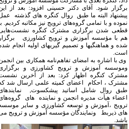
اد، کنگره بعدی با مشارکت موسسه آموزش و ترویج
رگزار شود. آقای دکتر حسینی افزود: بعد از این
یشنهاد البته ما طبق روال کنگره های گذشته عمل
موده و با تمامی گروه‌های ترویج نیز مکاتبه کردیم. با
طعی شدن برگزاری مشترک کنگره نشست‌هایی
م با مؤسسه آموزش و ترویج کشاورزی برگزار
ده و هماهنگیها و تصمیم گیریهای اولیه انجام شده
ست
.
وی با اشاره به امضای تفاهم‌نامه همکاری بین انجمن
موسسه آموزش و ترویج کشاورزی و برگزاری
شترک کنگره اظهار کرد: بعد از آخرین نشست
شترک ، احکام اعضای کمیته علمی ارسال شد که
بق روال شامل اساتید پیشکسوت, نمایندهای
عضاء هیأت مدیره انجمن و نماینده های گروه‌های
رویج ،آموزش و توسعه کشاورزی و سایر موسسه
ای ذیربط ونمایندگان مؤسسه آموزش و ترویج می
اشد
.