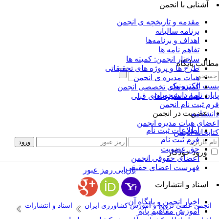
آشنایی با انجمن
مقدمه و تاریخچه ی انجمن
برنامه سالیانه
اهداف و برنامه‌ها
تفاهم نامه ها
ساختار انجمن: کمیته ها
الب پایگاه
طرح ها و پروژه های تحقیقاتی
هیات مدیره ی انجمن
ت الکترونیک
کمیته های تخصصی انجمن
یان نامه دانشجویان
هیات مدیره های قبلی
م ثبت نام انجمن
عضویت در انجمن
نشنامه
ضای هیات مدیره انجمن
اطلاعات ثبت نام
ابخانه انجمن
فرم ثبت نام
حق عضویت
ورود خودکار
اعضای حقوقی انجمن
فهرست اعضای حقیقی
بازیابی رمز عبور
اسناد و انتشارات
اخبار انجمن و پایگاه آن
انجمن علمی ترویج و آموزش کشاورزی ایران
اسناد و انتشارات
آموزش مفاهیم پایه