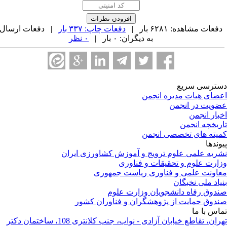
فعات مشاهده: ۶۲۸۱ بار |
دفعات چاپ: ۳۳۷ بار
| دفعات ارسال
به دیگران: ۰ بار |
۰ نظر
ترسی سریع
ضای هیات مدیره انجمن
ویت در انجمن
بار انجمن
ریخچه انجمن
یته های تخصصی انجمن
وندها
ریه علمی علوم ترویج و آموزش کشاورزی ایران
ارت علوم و تحقیقات و فناوری
اونت علمی و فناوری ریاست جمهوری
یاد ملی نخبگان
دوق رفاه دانشجویان وزارت علوم
دوق حمایت از پژوهشگران و فناوران کشور
اس با ما
تهران، تقاطع خیابان آزادی - نواب، جنب کلانتری 108، ساختمان دکتر