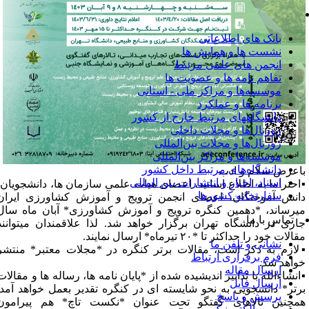
روابط بین الملل
بانک های اطلاعاتی
نشست ها و همایش ها
انجمن های علمی مرتبط
تفاهم نامه ها و عضویت ها
موسسه‌ها و مراکز ملی - استانی
برنامه ها و عملکرد
دانشگاههای مرتبط خارج از کشور
ژورنال‌ها و مجلات داخلی
ژورنال‌ها و مجلات بین‌المللی
موسسه‌ها و مراکز بین‌المللی
دانشگاه‌های مرتبط داخل کشور
اعرض سلام و ادب
اسناد، اخبار و انتشارات بین المللی
️احتراما به اطلاع اساتید، اعضای هیات علمی سازمان ها، دانشجویان،
سفارتخانه کشورها
انش آموختگان، اعضای انجمن ترویج و آموزش کشاورزی ایران
یرساند، *دهمین کنگره ترویج و آموزش کشاورزی* آبان ماه سال
تماس با ما
اری در دانشگاه تهران برگزار خواهد شد. لذا علاقمندان میتوانند
الات خود را حداکثر تا *۲۰ تیرماه* ارسال نمایند.
نشانی و تلفن ما
️لازم به ذکر است، مقالات برتر کنگره در *مجلات معتبر* منتشر
فرم برقراری ارتباط
واهد شد.
ارسال مقاله
️انشاءالله با تدابیر اندیشیده شده از *پایان نامه ها، رساله ها و مقالات
ارسال فایل
رتر* دانشجویی به نحو شایسته ای در کنگره تقدیر بعمل خواهد آمد.
پرسش و پاسخ
مچنین تالاهای گفتگو تحت عنوان *نکست تاچ* هم پیرامون