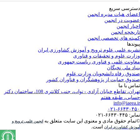
ترسی سریع
ضای هیات مدیره انجمن
ویت در انجمن
بار انجمن
ریخچه انجمن
یته های تخصصی انجمن
وندها
ریه علمی علوم ترویج و آموزش کشاورزی ایران
ارت علوم و تحقیقات و فناوری
اونت علمی و فناوری ریاست جمهوری
یاد ملی نخبگان
دوق رفاه دانشجویان وزارت علوم
دوق حمایت از پژوهشگران و فناوران کشور
اس با ما
تهران، تقاطع خیابان آزادی - نواب، جنب کلانتری 108، ساختمان دکتر
ابی، طبقه هفتم
info@iaeea.
۰۲۱-۶۶۴۳۰۴
: ۶۶۴۳۰۴۴۵-۰۲۱
تمام حقوق مادی و معنوی این سایت متعلق به
انجمن علمی ترویج و
است.
وزش کشاورزی ایران