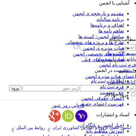
آشنایی با انجمن
مقدمه و تاریخچه ی انجمن
برنامه سالیانه
اهداف و برنامه‌ها
تفاهم نامه ها
ساختار انجمن: کمیته ها
الب پایگاه
طرح ها و پروژه های تحقیقاتی
هیات مدیره ی انجمن
ت الکترونیک
کمیته های تخصصی انجمن
یان نامه دانشجویان
هیات مدیره های قبلی
م ثبت نام انجمن
عضویت در انجمن
نشنامه
ضای هیات مدیره انجمن
اطلاعات ثبت نام
ابخانه انجمن
فرم ثبت نام
حق عضویت
ورود خودکار
اعضای حقوقی انجمن
فهرست اعضای حقیقی
بازیابی رمز عبور
اسناد و انتشارات
اخبار انجمن و پایگاه آن
انجمن علمی ترویج و آموزش کشاورزی ایران
روابط بین الملل
آموزش مفاهیم پایه