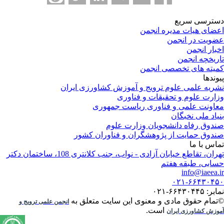
ترسی سریع
ضای هیات مدیره انجمن
ویت در انجمن
بار انجمن
ریخچه انجمن
یته های تخصصی انجمن
وندها
ریه علمی علوم ترویج و آموزش کشاورزی ایران
ارت علوم و تحقیقات و فناوری
اونت علمی و فناوری ریاست جمهوری
یاد ملی نخبگان
دوق رفاه دانشجویان وزارت علوم
دوق حمایت از پژوهشگران و فناوران کشور
اس با ما
تهران، تقاطع خیابان آزادی - نواب، جنب کلانتری 108، ساختمان دکتر
ابی، طبقه هفتم
info@iaeea.
۰۲۱-۶۶۴۳۰۴
: ۶۶۴۳۰۴۴۵-۰۲۱
تمام حقوق مادی و معنوی این سایت متعلق به
انجمن علمی ترویج و
است.
وزش کشاورزی ایران