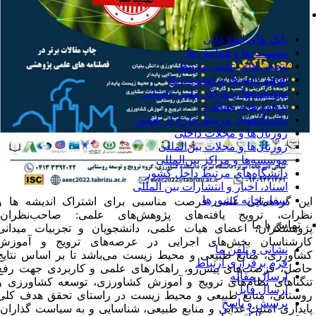
روابط بین الملل
بانک های اطلاعاتی
نشست ها و همایش ها
انجمن های علمی مرتبط
تفاهم نامه ها و عضویت ها
موسسه‌ها و مراکز ملی - استانی
برنامه ها و عملکرد
دانشگاههای مرتبط خارج از کشور
ژورنال‌ها و مجلات داخلی
ژورنال‌ها و مجلات بین‌المللی
موسسه‌ها و مراکز بین‌المللی
دانشگاه‌های مرتبط داخل کشور
اسناد، اخبار و انتشارات بین المللی
سفارتخانه کشورها
ین گردهمایی علمی فرصت مناسبی برای اشتراک اندیشه ها و
ظرات، ترویج یافته‌های پژوهش‌های علمی: صاحب‌نظران،
تماس با ما
ژوهشگران، اعضای هیات علمی، دانشجویان و تجربیات میدانی
ارشناسان بخش‌های اجرایی در عرصه‌های ترویج و آموزش
نشانی و تلفن ما
شاورزی، منابع طبیعی و محیط زیست می‌باشد تا بر اساس نتایج
فرم برقراری ارتباط
اصل، فرصت‌های پیش‌رو، راهکارهای علمی و کاربردی جهت رفع
ارسال مقاله
نگناهای نظام‌های ترویج و آموزش کشاورزی، توسعه کشاورزی و
ارسال فایل
وستائی، منابع طبیعی و محیط زیست در راستای تحقق هدف کلی
پرسش و پاسخ
ایداری امنیت غذایی و منابع طبیعی، شناسایی و به سیاست گذاران،