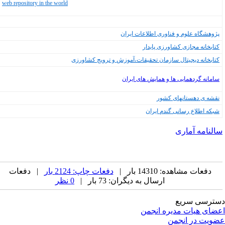
web repository in the world
پژوهشگاه علوم و فناوری اطلاعات ایران
کتابخانه‌ مجازی‌ کشاورزی‌ پایدار
کتابخانه دیجیتال سازمان تحقیقات،آموزش و ترویج کشاورزی
سامانه گردهمایی ها و همایش های ایران
نقشه ی دهستانهای کشور
شبکه اطلاع رسانی گندم ایران
النامه آماری
دفعات مشاهده: 14310 بار |
دفعات چاپ: 2124 بار
| دفعات
ارسال به دیگران: 73 بار |
0 نظر
ترسی سریع
ضای هیات مدیره انجمن
ویت در انجمن