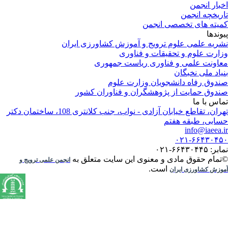
بار انجمن
ریخچه انجمن
یته های تخصصی انجمن
وندها
ریه علمی علوم ترویج و آموزش کشاورزی ایران
ارت علوم و تحقیقات و فناوری
اونت علمی و فناوری ریاست جمهوری
یاد ملی نخبگان
دوق رفاه دانشجویان وزارت علوم
دوق حمایت از پژوهشگران و فناوران کشور
اس با ما
تهران، تقاطع خیابان آزادی - نواب، جنب کلانتری 108، ساختمان دکتر
ابی، طبقه هفتم
info@iaeea.
۰۲۱-۶۶۴۳۰۴
: ۶۶۴۳۰۴۴۵-۰۲۱
تمام حقوق مادی و معنوی این سایت متعلق به
انجمن علمی ترویج و
است.
وزش کشاورزی ایران