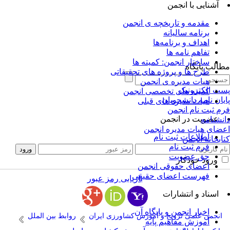
آشنایی با انجمن
مقدمه و تاریخچه ی انجمن
برنامه سالیانه
اهداف و برنامه‌ها
تفاهم نامه ها
ساختار انجمن: کمیته ها
الب پایگاه
طرح ها و پروژه های تحقیقاتی
هیات مدیره ی انجمن
ت الکترونیک
کمیته های تخصصی انجمن
یان نامه دانشجویان
هیات مدیره های قبلی
م ثبت نام انجمن
عضویت در انجمن
نشنامه
ضای هیات مدیره انجمن
اطلاعات ثبت نام
ابخانه انجمن
فرم ثبت نام
حق عضویت
ورود خودکار
اعضای حقوقی انجمن
فهرست اعضای حقیقی
بازیابی رمز عبور
اسناد و انتشارات
اخبار انجمن و پایگاه آن
انجمن علمی ترویج و آموزش کشاورزی ایران
روابط بین الملل
آموزش مفاهیم پایه