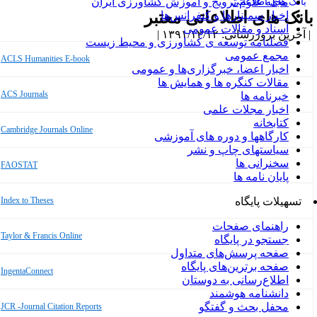
مجله علوم ترویج و آموزش کشاورزی ایران
بانک های اطلاعاتی
انک های اطلاعاتی معتبر
اخبار سمینارها و کنفرانس‌ها
اسناد و مقالات عمومی
آخرین بروزرسانی: ۱۳۹۱/۱۲/۱۲ |
فصلنامه توسعه ی کشاورزی و محیط زیست
مجمع عمومی
ACLS Humanities E-book
اخبار اعضا، خبرگزاری‌ها و عمومی
مقالات کنگره ها و همایش ها
ACS Journals
خبرنامه ها
اخبار مجلات علمی
کتابخانه
Cambridge Journals Online
کارگاهها و دوره های آموزشی
سیاستهای چاپ و نشر
سخنرانی ها
FAOSTAT
پایان نامه ها
تسهیلات پایگاه
Index to Theses
راهنمای صفحات
Taylor & Francis Online
جستجو در پایگاه
صفحه پرسش‌های متداول
صفحه برترین‌های پایگاه
IngentaConnect
اطلاع‌رسانی به دوستان
دانشنامه هوشمند
محفل بحث و گفتگو
JCR -Journal Citation Reports